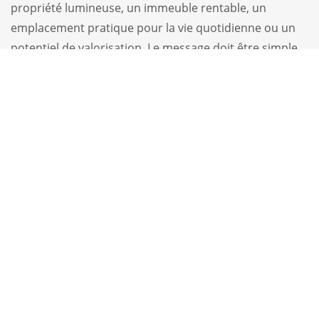
propriété lumineuse, un immeuble rentable, un
emplacement pratique pour la vie quotidienne ou un
potentiel de valorisation. Le message doit être simple,
crédible et aligné avec la réalité de la propriété.
La disponibilité joue aussi un rôle concret. Si les visites
sont difficiles à planifier, vous perdez des occasions.
Les acheteurs motivés veulent pouvoir agir vite. Un
suivi réactif, des plages de visite bien gérées et une
communication fluide peuvent raccourcir
significativement les délais.
NÉGOCIER VITE
SANS CÉDER TROP
VITE