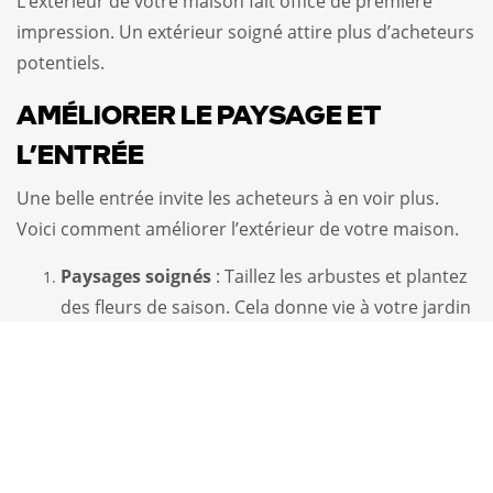
L’extérieur de votre maison fait office de première
impression. Un extérieur soigné attire plus d’acheteurs
potentiels.
AMÉLIORER LE PAYSAGE ET
L’ENTRÉE
Une belle entrée invite les acheteurs à en voir plus.
Voici comment améliorer l’extérieur de votre maison.
Paysages soignés
: Taillez les arbustes et plantez
des fleurs de saison. Cela donne vie à votre jardin
sans nécessiter de gros travaux.
Entrée accueillante
: Un paillasson neuf et un
pot de fleurs près de la porte peuvent ajouter une
touche chaleureuse. Un simple investissement de
100 $
peut avoir un grand impact.