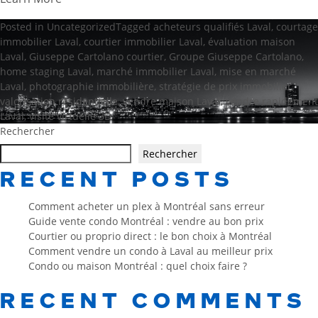
Posted in
Uncategorized
Tagged
acheteurs qualifiés Laval
,
courtage
immobilier Laval
,
courtier immobilier Laval
,
évaluation maison
Laval
,
Giuseppe Cartolano courtier
,
Groupe Giuseppe Cartolano
,
home staging Laval
,
marché immobilier Laval
,
mise en marché
Laval
,
photographie immobilière
,
stratégie de prix immobilier
,
valorisation résidentielle
,
vendre maison Laval
,
vendre rapidement
Laval
,
visite virtuelle 3D
Rechercher
Rechercher
RECENT POSTS
Comment acheter un plex à Montréal sans erreur
Guide vente condo Montréal : vendre au bon prix
Courtier ou proprio direct : le bon choix à Montréal
Comment vendre un condo à Laval au meilleur prix
Condo ou maison Montréal : quel choix faire ?
RECENT COMMENTS