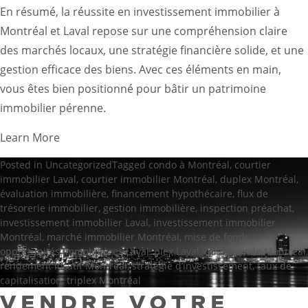
En résumé, la réussite en investissement immobilier à
Montréal et Laval repose sur une compréhension claire
des marchés locaux, une stratégie financière solide, et une
gestion efficace des biens. Avec ces éléments en main,
vous êtes bien positionné pour bâtir un patrimoine
immobilier pérenne.
Learn More
Posted in
Uncategorized
Tagged
condo à Montréal
,
courtier
immobilier Laval
,
courtier immobilier Montréal
,
duplex Montréal
,
évaluation immobilière
,
financement hypothécaire
,
flux de
trésorerie immobilier
,
gestion immobilière
,
inspection préachat
,
investissement immobilier Laval
,
investissement immobilier
Montréal
,
marché immobilier Montréal
,
mise de fonds
,
opportunités immobilières Laval
,
plex Laval
,
quartiers de Montréal
,
rendement locatif Montréal
,
stratégie d’investissement
,
taux de
capitalisation
,
triplex Montréal
VENDRE VOTRE