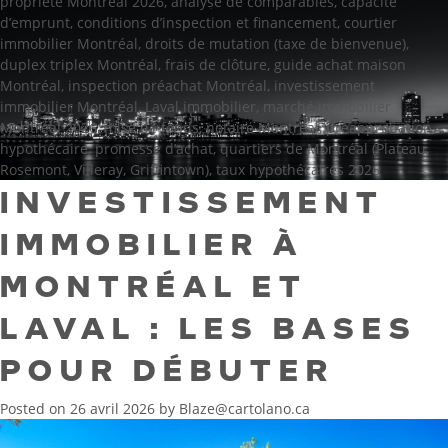
propriété Montréal 2026
,
analyse de comparables
,
capacité
d’emprunt
,
conditions d’inspection et financement
,
courtier
immobilier Montréal
,
droits de mutation (taxe de bienvenue)
,
duplex triplex Montréal
,
frais de clôture
,
guide achat maison
Montréal
,
inspection préachat Montréal
,
investissement
immobilier Montréal
,
Laval immobilier
,
marché immobilier
Montréal 2026
,
mise de fonds
,
notaire Montréal
,
préapprobation
hypothécaire
,
promesse d’achat
,
quartiers de Montréal (Plateau,
Rosemont, Villeray, Griffintown)
,
taux hypothécaires 2026
INVESTISSEMENT
IMMOBILIER À
MONTRÉAL ET
LAVAL : LES BASES
POUR DÉBUTER
Posted on
26 avril 2026
by
Blaze@cartolano.ca