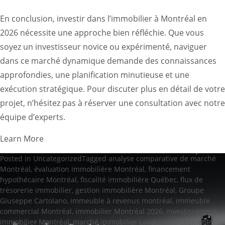
En conclusion, investir dans l’immobilier à Montréal en
2026 nécessite une approche bien réfléchie. Que vous
soyez un investisseur novice ou expérimenté, naviguer
dans ce marché dynamique demande des connaissances
approfondies, une planification minutieuse et une
exécution stratégique. Pour discuter plus en détail de votre
projet, n’hésitez pas à réserver une consultation avec notre
équipe d’experts.
Learn More
Posted in
Uncategorized
Tagged
analyse comparative de marché
Montréal
,
évaluation immobilière Montréal
,
financement
hypothécaire Montréal
,
fiscalité immobilière Québec
,
flux de
trésorerie immobilier
,
gestion immobilière Montréal
,
Groupe
Giuseppe Cartolano
,
immeuble à revenus montréal
,
immeuble
commercial Montréal
,
immobilier Montréal 2026
,
investissement
immobilier Montréal
,
marché immobilier Laval
,
multilogements