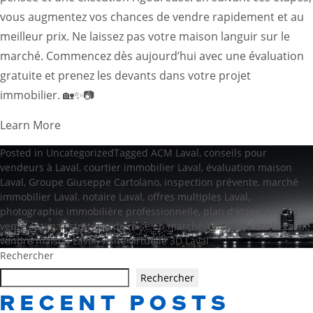
vous augmentez vos chances de vendre rapidement et au
meilleur prix. Ne laissez pas votre maison languir sur le
marché. Commencez dès aujourd’hui avec une évaluation
gratuite et prenez les devants dans votre projet
immobilier. 🏡✨📷
Learn More
Posted in
Uncategorized
Tagged
ACM Laval
,
conseils pour
vendeurs à Laval
,
courtier immobilier Laval
,
évaluation maison
Laval
,
Groupe Giuseppe Cartolano
,
inspection prévente
,
marché
immobilier Laval
,
notaire Laval
,
offres multiples Laval
,
photographie immobilière professionnelle
,
plan d’étage
,
prix de
vente optimal
,
stratégie de mise en marché
,
temps de vente Laval
,
vendre maison Laval
,
visite virtuelle 3D Laval
Rechercher
Rechercher
RECENT POSTS