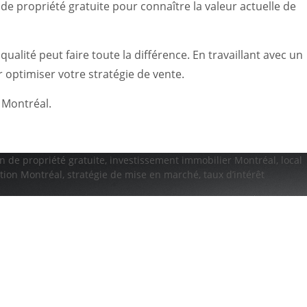
e propriété gratuite pour connaître la valeur actuelle de
alité peut faire toute la différence. En travaillant avec un
 optimiser votre stratégie de vente.
 Montréal.
n de propriété gratuite
,
investissement immobilier Montréal
,
local
tion Montréal
,
stratégie de mise en marché
,
taux d’intérêt