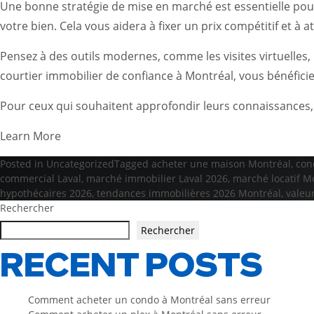
Une bonne stratégie de mise en marché est essentielle pour
votre bien. Cela vous aidera à fixer un prix compétitif et à at
Pensez à des outils modernes, comme les visites virtuelles, 
courtier immobilier de confiance à Montréal, vous bénéficie
Pour ceux qui souhaitent approfondir leurs connaissances
Learn More
Posted in
Uncategorized
Tagged
acheter une maison Montréal
,
con
commercial Laval
,
marché immobilier Laval 2026
,
marché locatif M
hypothécaires 2026
,
tendances immobilières 2026 Montréal
,
valeu
Rechercher
Rechercher
RECENT POSTS
Comment acheter un condo à Montréal sans erreur