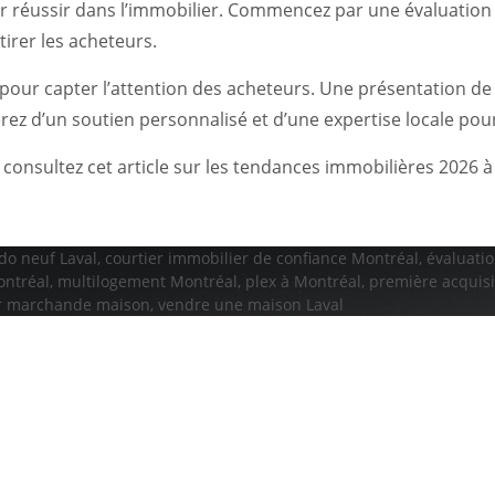
 réussir dans l’immobilier. Commencez par une évaluation d
tirer les acheteurs.
pour capter l’attention des acheteurs. Une présentation de qu
rez d’un soutien personnalisé et d’une expertise locale pour
, consultez
cet article
sur les tendances immobilières 2026 à
do neuf Laval
,
courtier immobilier de confiance Montréal
,
évaluatio
ontréal
,
multilogement Montréal
,
plex à Montréal
,
première acquisi
r marchande maison
,
vendre une maison Laval