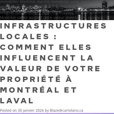
immobilier Montréal
,
marché immobilier Laval
,
parcs et espaces
verts
,
pistes cyclables
,
proximité métro
,
REM
,
revitalisation
urbaine
,
stationnement
,
taxes municipales
,
transport public
Montréal
,
valeur au pied carré
,
valeur immobilière
,
zonage
INFRASTRUCTURES
LOCALES :
COMMENT ELLES
INFLUENCENT LA
VALEUR DE VOTRE
PROPRIÉTÉ À
MONTRÉAL ET
LAVAL
Posted on
30 janvier 2026
by
Blaze@cartolano.ca