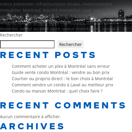
indice piétonnier
,
infrastructures locales
,
investissement
immobilier Montréal
,
marché immobilier Laval
,
parcs et espaces
verts
,
pistes cyclables
,
proximité métro
,
REM
,
revitalisation
urbaine
,
stationnement
,
taxes municipales
,
transport public
Montréal
,
valeur au pied carré
,
valeur immobilière
,
zonage
Rechercher
Rechercher
RECENT POSTS
Comment acheter un plex à Montréal sans erreur
Guide vente condo Montréal : vendre au bon prix
Courtier ou proprio direct : le bon choix à Montréal
Comment vendre un condo à Laval au meilleur prix
Condo ou maison Montréal : quel choix faire ?
RECENT COMMENTS
Aucun commentaire à afficher.
ARCHIVES