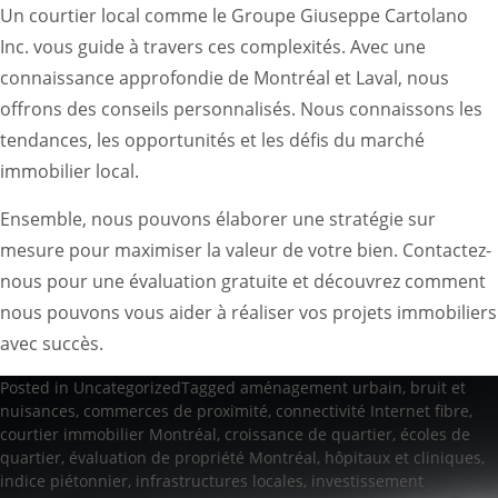
Un courtier local comme le Groupe Giuseppe Cartolano
Inc. vous guide à travers ces complexités. Avec une
connaissance approfondie de Montréal et Laval, nous
offrons des conseils personnalisés. Nous connaissons les
tendances, les opportunités et les défis du marché
immobilier local.
Ensemble, nous pouvons élaborer une stratégie sur
mesure pour maximiser la valeur de votre bien. Contactez-
nous pour une évaluation gratuite et découvrez comment
nous pouvons vous aider à réaliser vos projets immobiliers
avec succès.
Posted in
Uncategorized
Tagged
aménagement urbain
,
bruit et
nuisances
,
commerces de proximité
,
connectivité Internet fibre
,
courtier immobilier Montréal
,
croissance de quartier
,
écoles de
quartier
,
évaluation de propriété Montréal
,
hôpitaux et cliniques
,
indice piétonnier
,
infrastructures locales
,
investissement