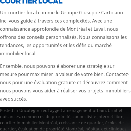
COURTIER LOCAL
Un courtier local comme le Groupe Giuseppe Cartolano
Inc. vous guide à travers ces complexités. Avec une
connaissance approfondie de Montréal et Laval, nous
offrons des conseils personnalisés. Nous connaissons les
tendances, les opportunités et les défis du marché
immobilier local.
Ensemble, nous pouvons élaborer une stratégie sur
mesure pour maximiser la valeur de votre bien. Contactez-
nous pour une évaluation gratuite et découvrez comment
nous pouvons vous aider à réaliser vos projets immobiliers
avec succès.
Posted in
Uncategorized
Tagged
aménagement urbain
,
bruit et
nuisances
,
commerces de proximité
,
connectivité Internet fibre
,
courtier immobilier Montréal
,
croissance de quartier
,
écoles de
quartier
,
évaluation de propriété Montréal
,
hôpitaux et cliniques
,