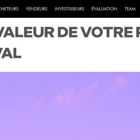
S LOCALES : COM
CHETEURS
VENDEURS
INVESTISSEURS
ÉVALUATION
TEAM
VALEUR DE VOTRE 
VAL