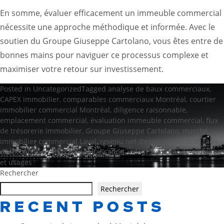
En somme, évaluer efficacement un immeuble commercial
nécessite une approche méthodique et informée. Avec le
soutien du Groupe Giuseppe Cartolano, vous êtes entre de
bonnes mains pour naviguer ce processus complexe et
maximiser votre retour sur investissement.
Posted in
Uncategorized
Tagged
analyse de baux commerciaux
,
CAPEX immobilier
,
comparables commerciaux Montréal
,
courtier
immobilier commercial Montréal
,
diligence raisonnable
,
emplacement commercial
,
évaluation immeuble commercial
,
flux
de trésorerie immobilier
,
Groupe Giuseppe Cartolano
,
marché
immobilier commercial Laval
,
revenu net d’exploitation RNE
,
taux
d’inoccupation
,
taux de capitalisation
,
valeur marchande
,
zonage
et usages
Rechercher
Rechercher
RECENT POSTS