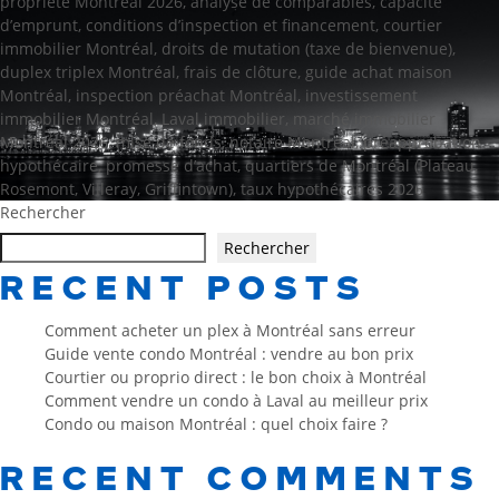
propriété Montréal 2026
,
analyse de comparables
,
capacité
d’emprunt
,
conditions d’inspection et financement
,
courtier
immobilier Montréal
,
droits de mutation (taxe de bienvenue)
,
duplex triplex Montréal
,
frais de clôture
,
guide achat maison
Montréal
,
inspection préachat Montréal
,
investissement
immobilier Montréal
,
Laval immobilier
,
marché immobilier
Montréal 2026
,
mise de fonds
,
notaire Montréal
,
préapprobation
hypothécaire
,
promesse d’achat
,
quartiers de Montréal (Plateau,
Rosemont, Villeray, Griffintown)
,
taux hypothécaires 2026
Rechercher
Rechercher
RECENT POSTS
Comment acheter un plex à Montréal sans erreur
Guide vente condo Montréal : vendre au bon prix
Courtier ou proprio direct : le bon choix à Montréal
Comment vendre un condo à Laval au meilleur prix
Condo ou maison Montréal : quel choix faire ?
RECENT COMMENTS