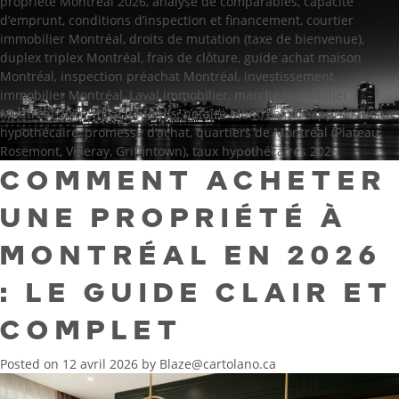
propriété Montréal 2026
,
analyse de comparables
,
capacité
d’emprunt
,
conditions d’inspection et financement
,
courtier
immobilier Montréal
,
droits de mutation (taxe de bienvenue)
,
duplex triplex Montréal
,
frais de clôture
,
guide achat maison
Montréal
,
inspection préachat Montréal
,
investissement
immobilier Montréal
,
Laval immobilier
,
marché immobilier
Montréal 2026
,
mise de fonds
,
notaire Montréal
,
préapprobation
hypothécaire
,
promesse d’achat
,
quartiers de Montréal (Plateau,
Rosemont, Villeray, Griffintown)
,
taux hypothécaires 2026
COMMENT ACHETER
UNE PROPRIÉTÉ À
MONTRÉAL EN 2026
: LE GUIDE CLAIR ET
COMPLET
Posted on
12 avril 2026
by
Blaze@cartolano.ca