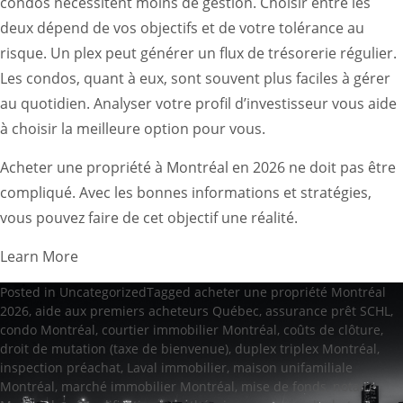
condos nécessitent moins de gestion. Choisir entre les
deux dépend de vos objectifs et de votre tolérance au
risque. Un plex peut générer un flux de trésorerie régulier.
Les condos, quant à eux, sont souvent plus faciles à gérer
au quotidien. Analyser votre profil d’investisseur vous aide
à choisir la meilleure option pour vous.
Acheter une propriété à Montréal en 2026 ne doit pas être
compliqué. Avec les bonnes informations et stratégies,
vous pouvez faire de cet objectif une réalité.
Learn More
Posted in
Uncategorized
Tagged
acheter une propriété Montréal
2026
,
aide aux premiers acheteurs Québec
,
assurance prêt SCHL
,
condo Montréal
,
courtier immobilier Montréal
,
coûts de clôture
,
droit de mutation (taxe de bienvenue)
,
duplex triplex Montréal
,
inspection préachat
,
Laval immobilier
,
maison unifamiliale
Montréal
,
marché immobilier Montréal
,
mise de fonds
,
notaire