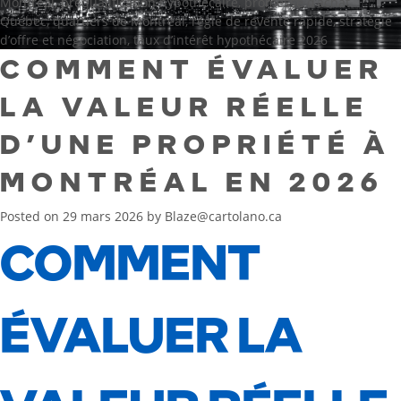
Montréal
,
préqualification hypothécaire
,
promesse d’achat
Québec
,
quartiers de Montréal
,
règle de revente rapide
,
stratégie
d’offre et négociation
,
taux d’intérêt hypothécaire 2026
COMMENT ÉVALUER
LA VALEUR RÉELLE
D’UNE PROPRIÉTÉ À
MONTRÉAL EN 2026
Posted on
29 mars 2026
by
Blaze@cartolano.ca
COMMENT
ÉVALUER LA