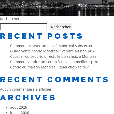
maison unifamiliale Laval
,
marché immobilier Laval
,
marché
immobilier Montréal
,
négociation immobilière
,
stratégie de mise
en marché
,
vendre maison Laval
Rechercher
Rechercher
RECENT POSTS
Comment acheter un plex à Montréal sans erreur
Guide vente condo Montréal : vendre au bon prix
Courtier ou proprio direct : le bon choix à Montréal
Comment vendre un condo à Laval au meilleur prix
Condo ou maison Montréal : quel choix faire ?
RECENT COMMENTS
Aucun commentaire à afficher.
ARCHIVES
août 2026
juillet 2026