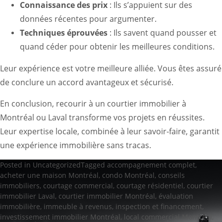
Connaissance des prix
: Ils s’appuient sur des
données récentes pour argumenter.
Techniques éprouvées
: Ils savent quand pousser et
quand céder pour obtenir les meilleures conditions.
Leur expérience est votre meilleure alliée. Vous êtes assuré
de conclure un accord avantageux et sécurisé.
En conclusion, recourir à un courtier immobilier à
Montréal ou Laval transforme vos projets en réussites.
Leur expertise locale, combinée à leur savoir-faire, garantit
une expérience immobilière sans tracas.
Posted in
Uncategorized
Tagged
accompagnement complet
,
acheter une maison Montréal
,
condo Montréal
,
conseils
immobiliers
,
courtage commercial
,
courtage résidentiel
,
courtier
immobilier Laval
,
courtier immobilier Montréal
,
évaluation
immobilière
,
immeuble à revenus
,
inspection et financement
,
investissement immobilier Montréal
,
local commercial Montréal
,