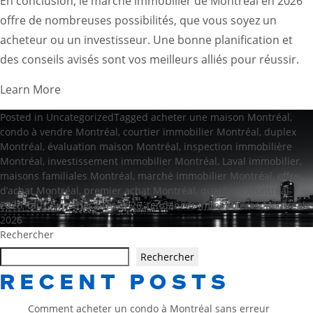
En conclusion, le marché immobilier de Montréal en 2026
offre de nombreuses possibilités, que vous soyez un
acheteur ou un investisseur. Une bonne planification et
des conseils avisés sont vos meilleurs alliés pour réussir.
Learn More
Posted in
Uncategorized
Tagged
acheter une maison Montréal
,
condo à vendre Montréal
,
courtier immobilier Montréal
,
duplex
Montréal
,
évaluation maison Montréal
,
inspection immobilière
Montréal
,
investissement immobilier Montréal
,
Laval immobilier
,
maisons familiales Montréal
,
marché immobilier Montréal
,
offre
d’achat Montréal
,
premier achat Montréal
,
quartiers Montréal
2026
,
taux hypothécaires 2026
,
tendances immobilières Montréal
2026
Rechercher
Rechercher
RECENT POSTS
Comment acheter un condo à Montréal sans erreur