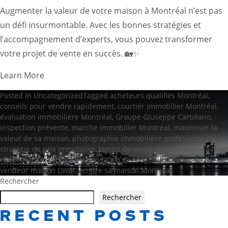
Augmenter la valeur de votre maison à Montréal n’est pas
un défi insurmontable. Avec les bonnes stratégies et
l’accompagnement d’experts, vous pouvez transformer
votre projet de vente en succès. 🏡✨
Learn More
Posted in
Uncategorized
Tagged
acheteurs qualifiés Montréal
,
conseils pour vendre rapidement
,
courtier immobilier Montréal
,
évaluation immobilière Montréal
,
Groupe Giuseppe Cartolano
,
inspection prévente
,
marché immobilier Montréal
,
maximiser la
valeur de sa maison
,
photographie immobilière professionnelle
,
stratégie de prix immobilier
,
temps de vente réduit
,
travaux à haut
rendement immobilier
,
valorisation résidentielle Montréal
,
vendeur maison Laval
,
vendre sa maison Montréal
Rechercher
Rechercher
RECENT POSTS