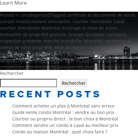
Learn More
Posted in
Uncategorized
Tagged
certificats et documents de vente
,
conseil investissement immobilier
,
courtier immobilier Laval
,
courtier immobilier Montréal
,
éclairage et mise en scène
,
évaluation de propriété gratuite
,
Groupe Giuseppe Cartolano
,
inspection prévente
,
marché immobilier Montréal
,
maximiser la
valeur de votre propriété
,
mise en marché stratégique
,
peinture
neutre
,
photos professionnelles immobilier
,
prix d’inscription
optimal
,
rénovations cuisine et salle de bain
,
valorisation
immobilière
,
vendre condo Laval
,
vendre maison Montréal
Rechercher
Rechercher
RECENT POSTS
Comment acheter un plex à Montréal sans erreur
Guide vente condo Montréal : vendre au bon prix
Courtier ou proprio direct : le bon choix à Montréal
Comment vendre un condo à Laval au meilleur prix
Condo ou maison Montréal : quel choix faire ?