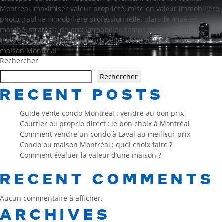
Montréal
,
maximiser valeur propriété
,
mise en valeur immobilière
,
photographie immobilière professionnelle
,
plan de mise en
marché
,
stratégie de prix immobilier
,
temps de vente réduit
,
travaux de rénovation mineurs
,
vendre condo Laval
,
vendre
maison Montréal
Rechercher
Rechercher
RECENT POSTS
Guide vente condo Montréal : vendre au bon prix
Courtier ou proprio direct : le bon choix à Montréal
Comment vendre un condo à Laval au meilleur prix
Condo ou maison Montréal : quel choix faire ?
Comment évaluer la valeur d’une maison ?
RECENT COMMENTS
Aucun commentaire à afficher.
ARCHIVES