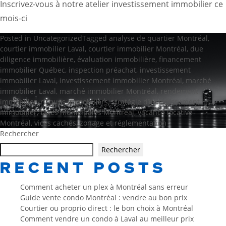
Inscrivez-vous à notre atelier investissement immobilier ce
mois-ci
Posted in
Uncategorized
Tagged
analyse de quartier Montréal
,
courtier immobilier Laval
,
courtier immobilier Montréal
,
due
diligence immobilière
,
évaluation immobilière
,
financement
immobilier Québec
,
inspection préachat
,
investissement
immobilier Laval
,
investissement immobilier Montréal
,
marché
immobilier Laval
,
marché immobilier Montréal
,
rendement
immobilier
,
risques immobiliers
,
stratégie d’investissement
immobilier
,
taxes municipales Montréal
,
vacance locative
Montréal
,
vices cachés
,
zonage et réglementation
Rechercher
Rechercher
RECENT POSTS
Comment acheter un plex à Montréal sans erreur
Guide vente condo Montréal : vendre au bon prix
Courtier ou proprio direct : le bon choix à Montréal
Comment vendre un condo à Laval au meilleur prix