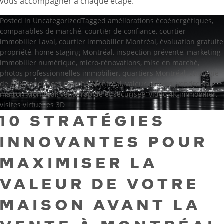
vous accompagner à chaque étape.
Posted in
Uncategorized
Tagged
améliorations écoénergétiques
,
comparables de marché
,
courtier de confiance
,
courtier
immobilier Laval
,
courtier immobilier Montréal
,
évaluation gratuite
propriété
,
home staging Montréal
,
inspection prévente
,
marketing
immobilier numérique
,
micro-rénovations
,
mise en marché
,
photos professionnelles immobilier
,
quartiers Montréal
,
stratégie
de prix
,
tendances marché Montréal
,
valeur maison
,
vendre sa
maison Montréal
,
vente rapide et sécurisée
,
vidéo 4K immobilier
,
visites virtuelles 3D
10 STRATÉGIES
INNOVANTES POUR
MAXIMISER LA
VALEUR DE VOTRE
MAISON AVANT LA