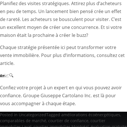
Planifiez des visites stratégiques. Attirez plus d’acheteurs
en peu de temps. Un lancement bien pensé crée un effet
de rareté. Les acheteurs se bousculent pour visiter. C’est
un excellent moyen de créer une concurrence. Et si votre
maison était la prochaine à créer le buzz?
Chaque stratégie présentée ici peut transformer votre
vente immobilière. Pour plus d’informations, consultez
cet
article
.
🏡📈🔍
Confiez votre projet à un expert en qui vous pouvez avoir
confiance. Groupe Giuseppe Cartolano Inc. est là pour
vous accompagner à chaque étape.
Posted in
Uncategorized
Tagged
améliorations écoénergétiques
,
comparables de marché
,
courtier de confiance
,
courtier
immobilier Laval
,
courtier immobilier Montréal
,
évaluation gratuite