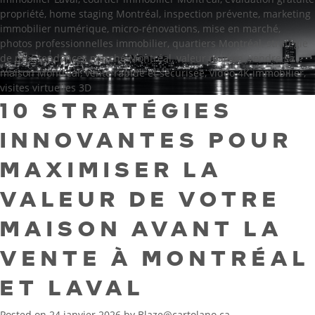
propriété
,
home staging Montréal
,
inspection prévente
,
marketing
immobilier numérique
,
micro-rénovations
,
mise en marché
,
photos professionnelles immobilier
,
quartiers Montréal
,
stratégie
de prix
,
tendances marché Montréal
,
valeur maison
,
vendre sa
maison Montréal
,
vente rapide et sécurisée
,
vidéo 4K immobilier
,
visites virtuelles 3D
10 STRATÉGIES
INNOVANTES POUR
MAXIMISER LA
VALEUR DE VOTRE
MAISON AVANT LA
VENTE À MONTRÉAL
ET LAVAL
Posted on
24 janvier 2026
by
Blaze@cartolano.ca