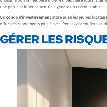
Choisir le bon immeuble à Montréal peut faire toute la diff
une partie et louer l’autre. Cela génère un revenu stable.
Un
condo d’investissement
attire aussi les jeunes locata
offrir des rendements plus élevés. Pensez à identifier vos ob
GÉRER LES RISQU