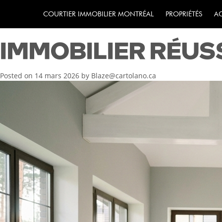
GUIDE COMPLET 
COURTIER IMMOBILIER MONTRÉAL
PROPRIÉTÉS
A
IMMOBILIER RÉUS
Posted on
14 mars 2026
by
Blaze@cartolano.ca