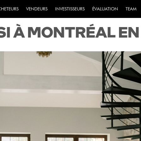
POUR UN INVESTI
CHETEURS
VENDEURS
INVESTISSEURS
ÉVALUATION
TEAM
SI À MONTRÉAL EN