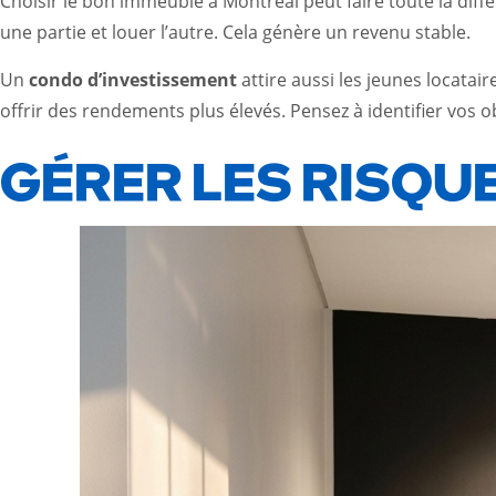
Choisir le bon immeuble à Montréal peut faire toute la diff
une partie et louer l’autre. Cela génère un revenu stable.
Un
condo d’investissement
attire aussi les jeunes locata
offrir des rendements plus élevés. Pensez à identifier vos ob
GÉRER LES RISQU