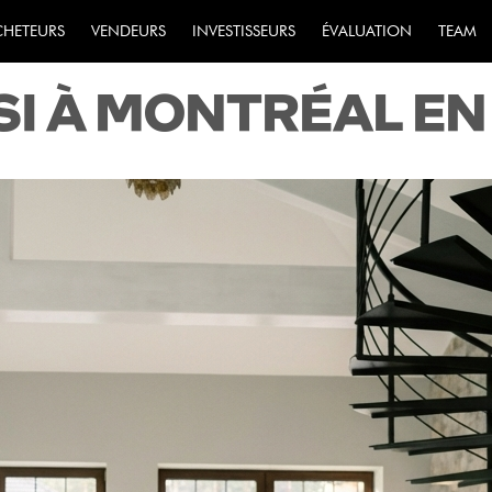
POUR UN INVESTI
CHETEURS
VENDEURS
INVESTISSEURS
ÉVALUATION
TEAM
SI À MONTRÉAL EN