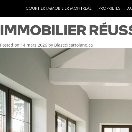
GUIDE COMPLET 
COURTIER IMMOBILIER MONTRÉAL
PROPRIÉTÉS
A
IMMOBILIER RÉUS
Posted on
14 mars 2026
by
Blaze@cartolano.ca