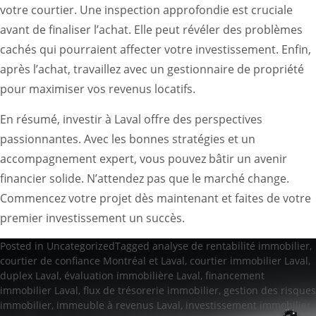
votre courtier. Une inspection approfondie est cruciale
avant de finaliser l’achat. Elle peut révéler des problèmes
cachés qui pourraient affecter votre investissement. Enfin,
après l’achat, travaillez avec un gestionnaire de propriété
pour maximiser vos revenus locatifs.
En résumé, investir à Laval offre des perspectives
passionnantes. Avec les bonnes stratégies et un
accompagnement expert, vous pouvez bâtir un avenir
financier solide. N’attendez pas que le marché change.
Commencez votre projet dès maintenant et faites de votre
premier investissement un succès.
Posted in
Uncategorized
Tagged
analyse de rentabilité immobilier
,
courtier de confiance Montréal et Laval
,
courtier immobilier Laval
,
duplex Laval
,
évaluation immobilière Laval
,
financement
immobilier Laval
,
flux de trésorerie immobilier
,
gestion des risques
immobilier
,
immeuble à revenus Laval
,
investissement immobilier