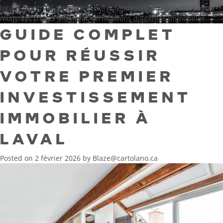
locatif Montréal
,
stratégie locative Montréal
,
taux d’inoccupation
montréal
,
triplex Montréal
,
vérifications diligentes immobilier
GUIDE COMPLET
POUR RÉUSSIR
VOTRE PREMIER
INVESTISSEMENT
IMMOBILIER À
LAVAL
Posted on
2 février 2026
by
Blaze@cartolano.ca