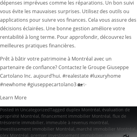
dépenses imprévues comme les réparations. Un bon suivi
vous évite les mauvaises surprises. Utilisez des outils ou
applications pour suivre vos finances. Cela vous assure des
décisions éclairées. Une bonne gestion améliore votre
rentabilité à long terme. Pour approfondir, découvrez
les
meilleures pratiques financières
.
Prêt à bâtir votre patrimoine à Montréal avec un
partenaire de confiance? Contactez le Groupe Giuseppe
Cartolano Inc. aujourd’hui. #realestate #luxuryhome
#newhome #giuseppecartolano3 🏡✨
Learn More
Posted in
Uncategorized
Tagged
duplex Montréal
,
évaluation de
propriété Montréal
,
financement immobilier Montréal
,
flux de
trésorerie immobilier
,
immeuble à revenus montréal
,
investissement immobilier Montréal
,
marché immobilier Montréal
,
plex Montréal
,
premier investissement immobilier
,
rendement