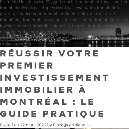
Posted in
Uncategorized
Tagged
courtier immobilier Laval
,
courtier
immobilier Montréal
,
duplex Montréal
,
évaluation immobilière
gratuite
,
financement immobilier Québec
,
flux de trésorerie
immobilier
,
immeuble à revenus
,
investissement immobilier Laval
,
investissement immobilier Montréal
,
marché immobilier Montréal
,
mise de fonds
,
multi‑logements Montréal
,
stratégie
d’investissement immobilier
,
taux de capitalisation Montréal
,
triplex Montréal
RÉUSSIR VOTRE
PREMIER
INVESTISSEMENT
IMMOBILIER À
MONTRÉAL : LE
GUIDE PRATIQUE
Posted on
22 mars 2026
by
Blaze@cartolano.ca