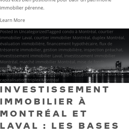
immobilier pérenne.
Learn More
Posted in
Uncategorized
Tagged
condo à Montréal
,
courtier
immobilier Laval
,
courtier immobilier Montréal
,
duplex Montréal
,
évaluation immobilière
,
financement hypothécaire
,
flux de
trésorerie immobilier
,
gestion immobilière
,
inspection préachat
,
investissement immobilier Laval
,
investissement immobilier
Montréal
,
marché immobilier Montréal
,
mise de fonds
,
opportunités immobilières Laval
,
plex Laval
,
quartiers de Montréal
,
rendement locatif Montréal
,
stratégie d’investissement
,
taux de
capitalisation
,
triplex Montréal
INVESTISSEMENT
IMMOBILIER À
MONTRÉAL ET
LAVAL : LES BASES