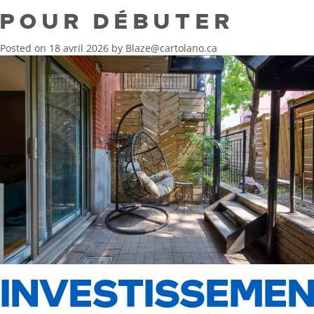
POUR DÉBUTER
Posted on
18 avril 2026
by
Blaze@cartolano.ca
INVESTISSEME