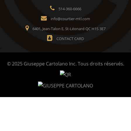
514-360-6666
info@courtier-mtl.com
6401, Jean-Talon E, St-Léonard QC H1S 3E7
CONTACT CARD
© 2025 Giuseppe Cartolano Inc. Tous droits réservés.