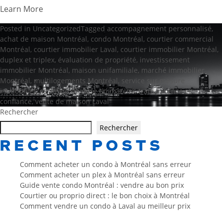
Learn More
Posted in
Uncategorized
Tagged
accompagnement personnalisé
,
achat de maison Montréal
,
condo Montréal
,
courtier commercial
Montréal
,
courtier immobilier Laval
,
courtier immobilier Montréal
,
duplex et triplex
,
évaluation de propriété
,
investissement
immobilier Montréal
,
maison unifamiliale
,
marché immobilier
Montréal
,
multilogements Montréal
,
service sur mesure
immobilier
,
stratégie de mise en marché
,
transparence et
confiance
,
vente de maison Laval
Rechercher
Rechercher
RECENT POSTS
Comment acheter un condo à Montréal sans erreur
Comment acheter un plex à Montréal sans erreur
Guide vente condo Montréal : vendre au bon prix
Courtier ou proprio direct : le bon choix à Montréal
Comment vendre un condo à Laval au meilleur prix