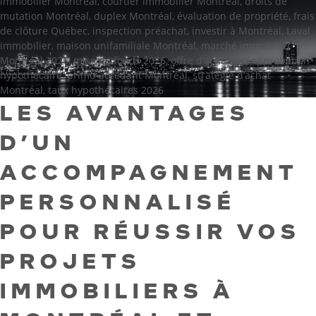
immobilier Montréal
,
courtier immobilier Montréal
,
droits de
mutation Montréal
,
duplex Montréal
,
évaluation de propriété
,
frais
de clôture Québec
,
inspection préachat
,
investir à Montréal
,
Laval
immobilier
,
maison unifamiliale Montréal
,
marché immobilier
Montréal 2026
,
mise de fonds 2026
,
offre d’achat
,
préapprobation
hypothécaire
,
primo‑accédant Montréal
,
stratégie d’achat
Montréal
,
taux hypothécaires 2026
LES AVANTAGES
D’UN
ACCOMPAGNEMENT
PERSONNALISÉ
POUR RÉUSSIR VOS
PROJETS
IMMOBILIERS À