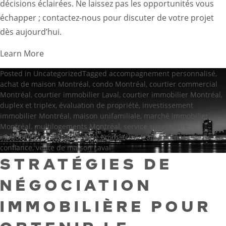
décisions éclairées. Ne laissez pas les opportunités vous
échapper ; contactez-nous pour discuter de votre projet
dès aujourd’hui.
Learn More
Posted in
Uncategorized
Tagged
accompagnement personnalisé
,
achat de maison Montréal
,
condo Montréal
,
courtier commercial
Montréal
,
courtier immobilier Laval
,
courtier immobilier Montréal
,
duplex et triplex
,
évaluation de propriété
,
investissement
immobilier Montréal
,
maison unifamiliale
,
marché immobilier
Montréal
,
multilogements Montréal
,
service sur mesure
immobilier
,
stratégie de mise en marché
,
transparence et
confiance
,
vente de maison Laval
STRATÉGIES DE
NÉGOCIATION
IMMOBILIÈRE POUR