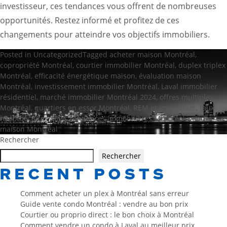
investisseur, ces tendances vous offrent de nombreuses
opportunités. Restez informé et profitez de ces
changements pour atteindre vos objectifs immobiliers.
Posted in
Uncategorized
Tagged
acheter maison Montréal
,
copropriété Montréal
,
courtier immobilier Montréal
,
duplex triplex
Montréal
,
efficacité énergétique maison
,
évaluation maison
Montréal
,
investissement immobilier Montréal
,
Laval immobilier
résidentiel
,
marché immobilier Montréal 2024
,
offres multiples
Montréal
,
quartiers en essor Montréal
,
REM et immobilier
,
taux
hypothécaires 2024
,
tendances immobilières Montréal
,
vendre
maison Montréal
Rechercher
Rechercher
RECENT POSTS
Comment acheter un plex à Montréal sans erreur
Guide vente condo Montréal : vendre au bon prix
Courtier ou proprio direct : le bon choix à Montréal
Comment vendre un condo à Laval au meilleur prix