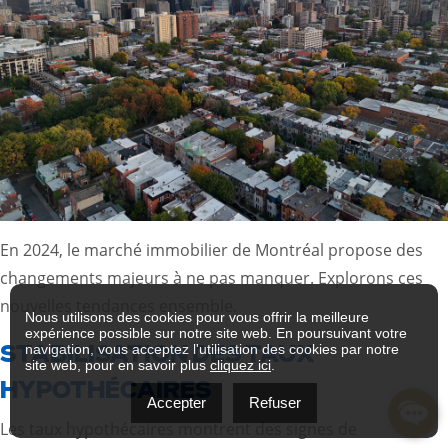
En 2024, le marché immobilier de Montréal propose des
changements majeurs à ne pas manquer. Explorons ces
nouvelles tendances ensemble.
Nous utilisons des cookies pour vous offrir la meilleure
expérience possible sur notre site web. En poursuivant votre
STABILISATION DES TAUX
navigation, vous acceptez l'utilisation des cookies par notre
site web, pour en savoir plus
cliquez ici
.
HYPOTHÉCAIRES
Accepter
Refuser
Les taux hypothécaires montrent des signes de