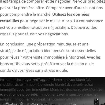
il est temps de comparer et de négocier. Ne vous précipitez
pas sur la première offre. Comparez avec d’autres options
pour comprendre le marché.
Utilisez les données
recueillies
pour négocier le meilleur prix. La connaissance
est votre meilleur atout en négociation.
Découvrez des
conseils pour réussir vos négociations
.
En conclusion, une préparation minutieuse et une
stratégie de négociation bien pensée sont essentielles
pour réussir votre visite immobilière à Montréal. Avec les
bons outils, vous serez prêt à trouver la maison ou le
condo de vos rêves sans stress inutile.
Posted in
Uncategorized
Tagged
acheter maison Montréal
,
checklist visite immobilière
,
condo Montréal
,
conseils achat
immobilier
,
courtier immobilier Montréal
,
duplex et plex Montréal
,
évaluation de propriété
,
immobilier Laval
,
inspection préachat
,
investir immobilier Montréal
,
négociation offre d’achat
,
préparer
visite maison
,
quartiers Montréal
,
taux hypothécaire Montréal
,