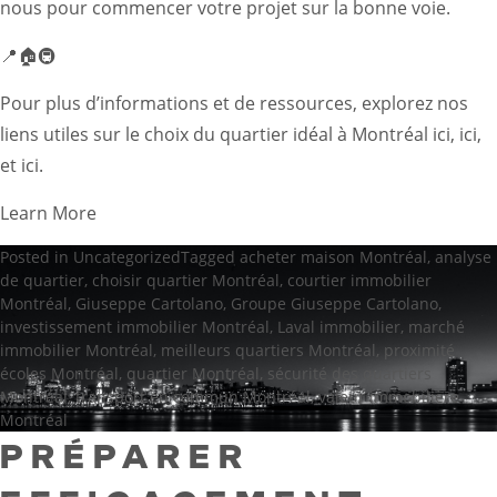
nous pour commencer votre projet sur la bonne voie.
📍🏠🚇
Pour plus d’informations et de ressources, explorez nos
liens utiles sur le choix du quartier idéal à Montréal
ici
,
ici
,
et
ici
.
Learn More
Posted in
Uncategorized
Tagged
acheter maison Montréal
,
analyse
de quartier
,
choisir quartier Montréal
,
courtier immobilier
Montréal
,
Giuseppe Cartolano
,
Groupe Giuseppe Cartolano
,
investissement immobilier Montréal
,
Laval immobilier
,
marché
immobilier Montréal
,
meilleurs quartiers Montréal
,
proximité
écoles Montréal
,
quartier Montréal
,
sécurité des quartiers
Montréal
,
transport en commun Montréal
,
valeur immobilière
Montréal
PRÉPARER