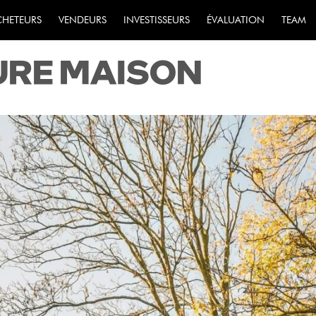
ENT CHOISIR LE 
CHETEURS
VENDEURS
INVESTISSEURS
ÉVALUATION
TEAM
URE MAISON