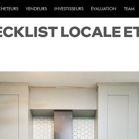
CEMENT VOTRE VIS
CHETEURS
VENDEURS
INVESTISSEURS
ÉVALUATION
TEAM
ECKLIST LOCALE E