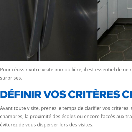
Pour réussir votre visite immobilière, il est essentiel de ne
surprises.
DÉFINIR VOS CRITÈRES C
Avant toute visite, prenez le temps de clarifier vos critè
chambres, la proximité des écoles ou encore l’accès aux tr
éviterez de vous disperser lors des visites.