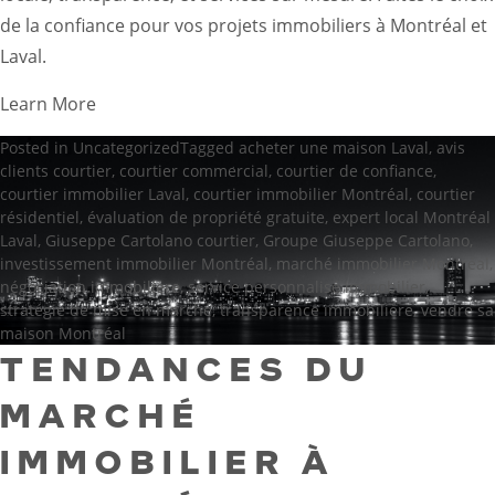
de la confiance pour vos projets immobiliers à Montréal et
Laval.
Learn More
Posted in
Uncategorized
Tagged
acheter une maison Laval
,
avis
clients courtier
,
courtier commercial
,
courtier de confiance
,
courtier immobilier Laval
,
courtier immobilier Montréal
,
courtier
résidentiel
,
évaluation de propriété gratuite
,
expert local Montréal
Laval
,
Giuseppe Cartolano courtier
,
Groupe Giuseppe Cartolano
,
investissement immobilier Montréal
,
marché immobilier Montréal
,
négociation immobilière
,
service personnalisé immobilier
,
stratégie de mise en marché
,
transparence immobilière
,
vendre sa
maison Montréal
TENDANCES DU
MARCHÉ
IMMOBILIER À