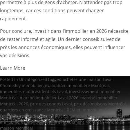
permettre à plus de gens d’acheter. N’attendez pas trop
longtemps, car ces conditions peuvent changer
rapidement.
Pour conclure, investir dans l’immobilier en 2026 nécessite
de rester informé et agile. Un dernier conseil: suivez de
près les annonces économiques, elles peuvent influencer
vos décisions.
Learn More
Posted in
Uncategorized
Tagged
acheter une maison Laval
,
Chomedey immobilier
,
évaluation immobilière Montréal
,
immeubles multirésidentiels Laval
,
investissement immobilier
Montréal
,
marché immobilier Laval 2026
,
marché immobilier
Montréal 2026
,
prix des condos Laval
,
prix des maisons Montréal
,
quartiers en croissance Montréal
,
REM et immobilier
,
Sainte-
Dorothée immobilier
,
taux d’intérêt Canada 2026
,
tendances
immobilières Montréal
,
vendre rapidement Montréal
,
vendre sa
maison Montréal