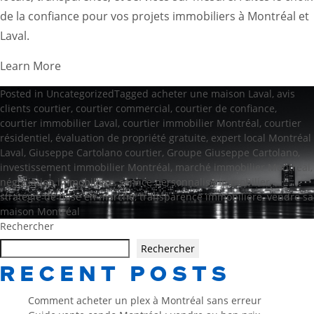
de la confiance pour vos projets immobiliers à Montréal et
Laval.
Learn More
Posted in
Uncategorized
Tagged
acheter une maison Laval
,
avis
clients courtier
,
courtier commercial
,
courtier de confiance
,
courtier immobilier Laval
,
courtier immobilier Montréal
,
courtier
résidentiel
,
évaluation de propriété gratuite
,
expert local Montréal
Laval
,
Giuseppe Cartolano courtier
,
Groupe Giuseppe Cartolano
,
investissement immobilier Montréal
,
marché immobilier Montréal
,
négociation immobilière
,
service personnalisé immobilier
,
stratégie de mise en marché
,
transparence immobilière
,
vendre sa
maison Montréal
Rechercher
Rechercher
RECENT POSTS
Comment acheter un plex à Montréal sans erreur