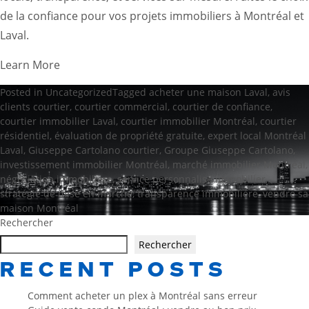
de la confiance pour vos projets immobiliers à Montréal et
Laval.
Learn More
Posted in
Uncategorized
Tagged
acheter une maison Laval
,
avis
clients courtier
,
courtier commercial
,
courtier de confiance
,
courtier immobilier Laval
,
courtier immobilier Montréal
,
courtier
résidentiel
,
évaluation de propriété gratuite
,
expert local Montréal
Laval
,
Giuseppe Cartolano courtier
,
Groupe Giuseppe Cartolano
,
investissement immobilier Montréal
,
marché immobilier Montréal
,
négociation immobilière
,
service personnalisé immobilier
,
stratégie de mise en marché
,
transparence immobilière
,
vendre sa
maison Montréal
Rechercher
Rechercher
RECENT POSTS
Comment acheter un plex à Montréal sans erreur