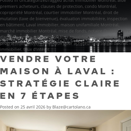
Posted in
Uncategorized
Tagged
achat immobilier Montréal
,
aide
premiers acheteurs
,
clauses de protection
,
condo Montréal
,
copropriété Montréal
,
courtier immobilier Montréal
,
droit de
mutation (taxe de bienvenue)
,
évaluation immobilière
,
inspection
en bâtiment
,
Laval immobilier
,
maison unifamiliale Montréal
,
marché immobilier Montréal
,
mise de fonds
,
notaire Québec
,
offre
d’achat
,
premier achat Montréal
,
préqualification hypothécaire
,
programmes gouvernementaux pour acheteurs
,
stratégie d’achat
immobilier
,
taux d’intérêt
VENDRE VOTRE
MAISON À LAVAL :
STRATÉGIE CLAIRE
EN 7 ÉTAPES
Posted on
25 avril 2026
by
Blaze@cartolano.ca