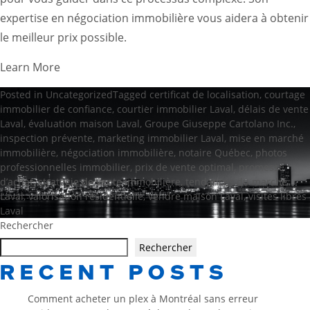
expertise en
négociation immobilière
vous aidera à obtenir
le meilleur prix possible.
Learn More
Posted in
Uncategorized
Tagged
certificat de localisation
,
courtage
immobilier de confiance
,
courtier immobilier Laval
,
délais de vente
Laval
,
évaluation maison Laval
,
Groupe Giuseppe Cartolano Inc.
,
inspection prévente
,
marketing immobilier Laval
,
mise en marché
immobilière
,
négociation immobilière
,
notaire Québec
,
photos
professionnelles immobilier
,
prix de vente optimal
,
promesse
d’achat
,
stratégie de vente immobilière
,
tendances du marché
Laval
,
valorisation résidentielle
,
vendre maison Laval
,
visites libres
Laval
Rechercher
Rechercher
RECENT POSTS
Comment acheter un plex à Montréal sans erreur