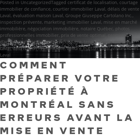
Posted in
Uncategorized
Tagged
certificat de localisation
,
courtage
immobilier de confiance
,
courtier immobilier Laval
,
délais de vente
Laval
,
évaluation maison Laval
,
Groupe Giuseppe Cartolano Inc.
,
inspection prévente
,
marketing immobilier Laval
,
mise en marché
immobilière
,
négociation immobilière
,
notaire Québec
,
photos
professionnelles immobilier
,
prix de vente optimal
,
promesse
d’achat
,
stratégie de vente immobilière
,
tendances du marché
Laval
,
valorisation résidentielle
,
vendre maison Laval
,
visites libres
Laval
COMMENT
PRÉPARER VOTRE
PROPRIÉTÉ À
MONTRÉAL SANS
ERREURS AVANT LA
MISE EN VENTE