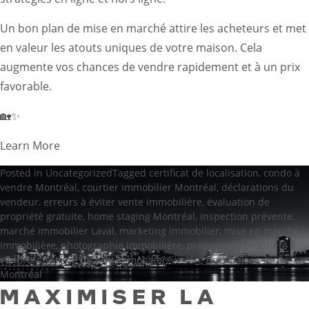
Un bon plan de mise en marché attire les acheteurs et met
en valeur les atouts uniques de votre maison. Cela
augmente vos chances de vendre rapidement et à un prix
favorable.
🏡✨
Learn More
Posted in
Uncategorized
Tagged
certificat de localisation
,
condo à
vendre Montréal
,
courtier immobilier Montréal
,
déclarations du
vendeur
,
erreurs à éviter vente immobilière
,
évaluation de
propriété gratuite
,
home staging Montréal
,
inspection prévente
,
marché immobilier Laval
,
marketing immobilier
,
mise en marché
immobilière
,
photographie immobilière
,
préparer sa propriété à
vendre
,
stratégie de prix immobilier
,
vendre une maison à
Montréal
MAXIMISER LA