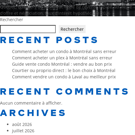
Montréal
,
préqualification hypothécaire
,
promesse d’achat
Québec
,
quartiers de Montréal
,
règle de revente rapide
,
stratégie
d’offre et négociation
,
taux d’intérêt hypothécaire 2026
Rechercher
Rechercher
RECENT POSTS
Comment acheter un condo à Montréal sans erreur
Comment acheter un plex à Montréal sans erreur
Guide vente condo Montréal : vendre au bon prix
Courtier ou proprio direct : le bon choix à Montréal
Comment vendre un condo à Laval au meilleur prix
RECENT COMMENTS
Aucun commentaire à afficher.
ARCHIVES
août 2026
juillet 2026