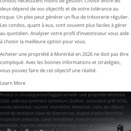
condos nécessitent moins de gestion. Choisir entre les
deux dépend de vos objectifs et de votre tolérance au
risque. Un plex peut générer un flux de trésorerie régulier.
Les condos, quant à eux, sont souvent plus faciles à gérer
au quotidien. Analyser votre profil d’investisseur vous aide
à choisir la meilleure option pour vous.
Acheter une propriété à Montréal en 2026 ne doit pas être
compliqué. Avec les bonnes informations et stratégies,
vous pouvez faire de cet objectif une réalité.
Learn More
Posted in
Uncategorized
Tagged
acheter une propriété Montréal
2026
,
aide aux premiers acheteurs Québec
,
assurance prêt SCHL
,
condo Montréal
,
courtier immobilier Montréal
,
coûts de clôture
,
droit de mutation (taxe de bienvenue)
,
duplex triplex Montréal
,
inspection préachat
,
Laval immobilier
,
maison unifamiliale
Montréal
,
marché immobilier Montréal
,
mise de fonds
,
notaire