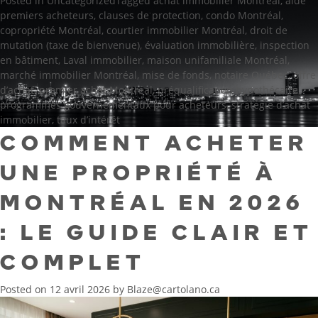
Posted in
Uncategorized
Tagged
achat immobilier Montréal
,
aide
premiers acheteurs
,
clauses de protection
,
condo Montréal
,
copropriété Montréal
,
courtier immobilier Montréal
,
droit de
mutation (taxe de bienvenue)
,
évaluation immobilière
,
inspection
en bâtiment
,
Laval immobilier
,
maison unifamiliale Montréal
,
marché immobilier Montréal
,
mise de fonds
,
notaire Québec
,
offre
d’achat
,
premier achat Montréal
,
préqualification hypothécaire
,
programmes gouvernementaux pour acheteurs
,
stratégie d’achat
immobilier
,
taux d’intérêt
COMMENT ACHETER
UNE PROPRIÉTÉ À
MONTRÉAL EN 2026
: LE GUIDE CLAIR ET
COMPLET
Posted on
12 avril 2026
by
Blaze@cartolano.ca