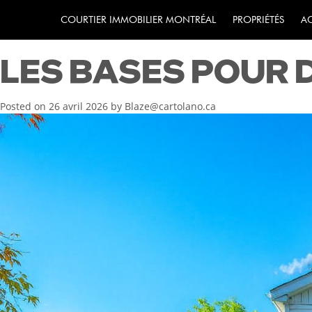
INVESTISSEMENT 
COURTIER IMMOBILIER MONTRÉAL
PROPRIÉTÉS
A
LES BASES POUR 
Posted on
26 avril 2026
by
Blaze@cartolano.ca